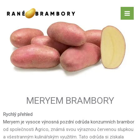
Přeskočit
na
Mai
obsah
Men
MERYEM BRAMBORY
Rychlý přehled
Meryem je vysoce výnosná pozdní odrůda konzumních brambor
od společnosti Agrico, známá svou výraznou červenou slupkou
a všestranným kulinářským využitím. Tato odrůda si získala