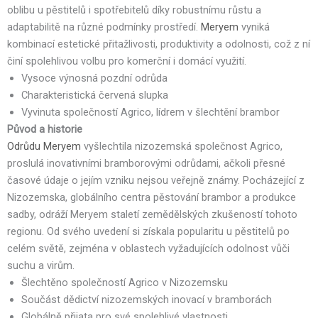
oblibu u pěstitelů i spotřebitelů díky robustnímu růstu a
adaptabilitě na různé podmínky prostředí.
Meryem
vyniká
kombinací estetické přitažlivosti, produktivity a odolnosti, což z ní
činí spolehlivou volbu pro komerční i domácí využití.
Vysoce výnosná pozdní odrůda
Charakteristická červená slupka
Vyvinuta společností Agrico, lídrem v šlechtění brambor
Původ a historie
Odrůdu Meryem
vyšlechtila nizozemská společnost Agrico,
proslulá inovativními bramborovými odrůdami, ačkoli přesné
časové údaje o jejím vzniku nejsou veřejně známy. Pocházející z
Nizozemska, globálního centra pěstování brambor a produkce
sadby, odráží Meryem staletí zemědělských zkušeností tohoto
regionu. Od svého uvedení si získala popularitu u pěstitelů po
celém světě, zejména v oblastech vyžadujících odolnost vůči
suchu a virům.
Šlechtěno společností Agrico v Nizozemsku
Součást dědictví nizozemských inovací v bramborách
Globálně přijata pro své spolehlivé vlastnosti