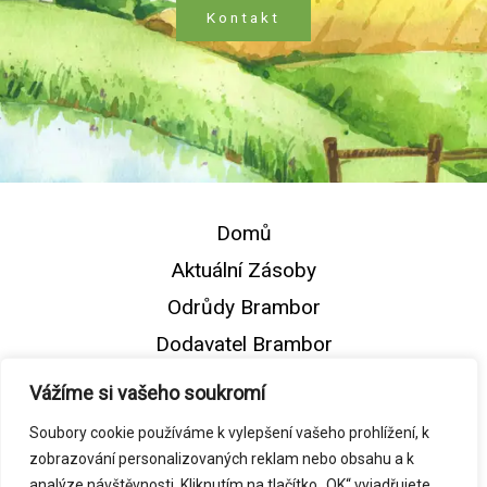
Kontakt
Domů
Aktuální Zásoby
Odrůdy Brambor
Dodavatel Brambor
Naše Farma
Vážíme si vašeho soukromí
Kontakt
Soubory cookie používáme k vylepšení vašeho prohlížení, k
zobrazování personalizovaných reklam nebo obsahu a k
analýze návštěvnosti. Kliknutím na tlačítko „OK“ vyjadřujete