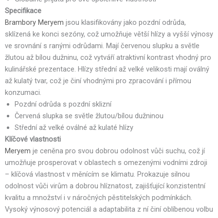
Specifikace
Brambory Meryem
jsou klasifikovány jako pozdní odrůda,
sklízená ke konci sezóny, což umožňuje větší hlízy a vyšší výnosy
ve srovnání s ranými odrůdami. Mají červenou slupku a světle
žlutou až bílou dužninu, což vytváří atraktivní kontrast vhodný pro
kulinářské prezentace. Hlízy střední až velké velikosti mají oválný
až kulatý tvar, což je činí vhodnými pro zpracování i přímou
konzumaci.
Pozdní odrůda s pozdní sklizní
Červená slupka se světle žlutou/bílou dužninou
Střední až velké oválné až kulaté hlízy
Klíčové vlastnosti
Meryem
je ceněna pro svou dobrou odolnost vůči suchu, což jí
umožňuje prosperovat v oblastech s omezenými vodními zdroji
– klíčová vlastnost v měnícím se klimatu. Prokazuje silnou
odolnost vůči virům a dobrou hlíznatost, zajišťující konzistentní
kvalitu a množství i v náročných pěstitelských podmínkách.
Vysoký výnosový potenciál a adaptabilita z ní činí oblíbenou volbu