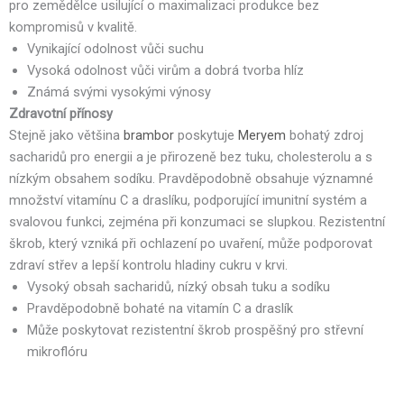
pro zemědělce usilující o maximalizaci produkce bez
kompromisů v kvalitě.
Vynikající odolnost vůči suchu
Vysoká odolnost vůči virům a dobrá tvorba hlíz
Známá svými vysokými výnosy
Zdravotní přínosy
Stejně jako většina
brambor
poskytuje
Meryem
bohatý zdroj
sacharidů pro energii a je přirozeně bez tuku, cholesterolu a s
nízkým obsahem sodíku. Pravděpodobně obsahuje významné
množství vitamínu C a draslíku, podporující imunitní systém a
svalovou funkci, zejména při konzumaci se slupkou. Rezistentní
škrob, který vzniká při ochlazení po uvaření, může podporovat
zdraví střev a lepší kontrolu hladiny cukru v krvi.
Vysoký obsah sacharidů, nízký obsah tuku a sodíku
Pravděpodobně bohaté na vitamín C a draslík
Může poskytovat rezistentní škrob prospěšný pro střevní
mikroflóru